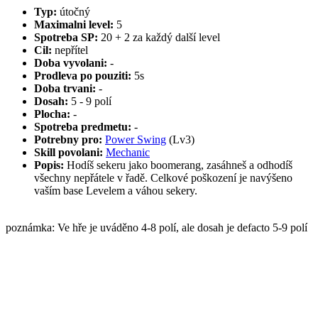
Typ:
útočný
Maximalni level:
5
Spotreba SP:
20 + 2 za každý další level
Cil:
nepřítel
Doba vyvolani:
-
Prodleva po pouziti:
5s
Doba trvani:
-
Dosah:
5 - 9 polí
Plocha:
-
Spotreba predmetu:
-
Potrebny pro:
Power Swing
(Lv3)
Skill povolani:
Mechanic
Popis:
Hodíš sekeru jako boomerang, zasáhneš a odhodíš
všechny nepřátele v řadě. Celkové poškození je navýšeno
vaším base Levelem a váhou sekery.
poznámka: Ve hře je uváděno 4-8 polí, ale dosah je defacto 5-9 polí