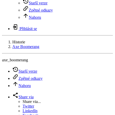
Starší verze
Zpětné odkazy
Nahoru
Přihlásit se
Historie
Axe Boomerang
axe_boomerang
Starší verze
Zpětné odkazy
Nahoru
Share via
Share via...
Twitter
LinkedIn