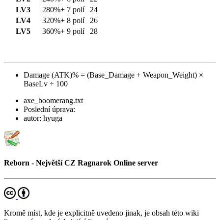
LV3
280%+
7 polí
24
LV4
320%+
8 polí
26
LV5
360%+
9 polí
28
Damage (ATK)% = (Base_Damage + Weapon_Weight) ×
BaseLv ÷ 100
axe_boomerang.txt
Poslední úprava:
autor:
hyuga
Reborn - Největší CZ Ragnarok Online server
Kromě míst, kde je explicitně uvedeno jinak, je obsah této wiki