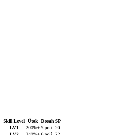
Skill Level
Útok
Dosah
SP
LV1
200%+
5 polí
20
LV2
240%+
6 polí
22