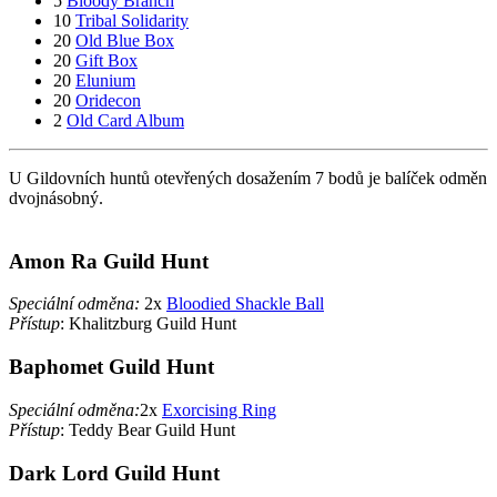
5
Bloody Branch
10
Tribal Solidarity
20
Old Blue Box
20
Gift Box
20
Elunium
20
Oridecon
2
Old Card Album
U Gildovních huntů otevřených dosažením 7 bodů je balíček odměn
dvojnásobný.
Amon Ra Guild Hunt
Speciální odměna:
2x
Bloodied Shackle Ball
Přístup
: Khalitzburg Guild Hunt
Baphomet Guild Hunt
Speciální odměna:
2x
Exorcising Ring
Přístup
: Teddy Bear Guild Hunt
Dark Lord Guild Hunt