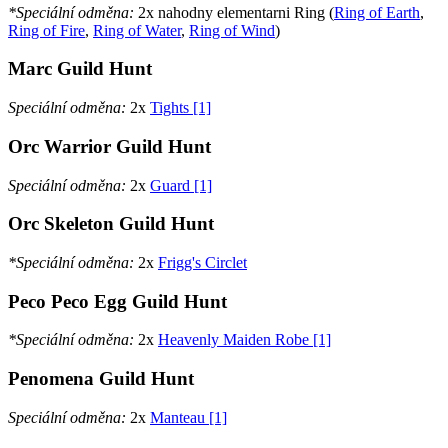
*Speciální odměna:
2x nahodny elementarni Ring (
Ring of Earth
,
Ring of Fire
,
Ring of Water
,
Ring of Wind
)
Marc Guild Hunt
Speciální odměna:
2x
Tights [1]
Orc Warrior Guild Hunt
Speciální odměna:
2x
Guard [1]
Orc Skeleton Guild Hunt
*Speciální odměna:
2x
Frigg's Circlet
Peco Peco Egg Guild Hunt
*Speciální odměna:
2x
Heavenly Maiden Robe [1]
Penomena Guild Hunt
Speciální odměna:
2x
Manteau [1]