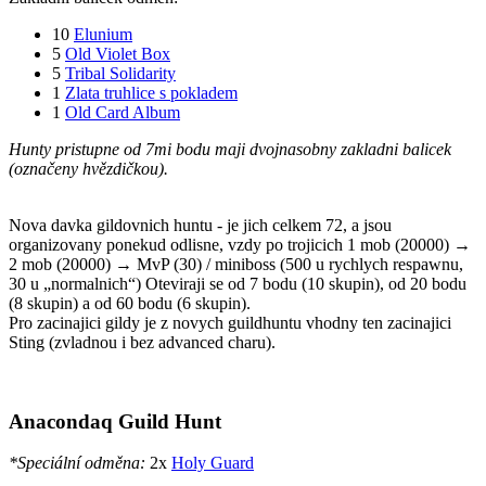
10
Elunium
5
Old Violet Box
5
Tribal Solidarity
1
Zlata truhlice s pokladem
1
Old Card Album
Hunty pristupne od 7mi bodu maji dvojnasobny zakladni balicek
(označeny hvězdičkou).
Nova davka gildovnich huntu - je jich celkem 72, a jsou
organizovany ponekud odlisne, vzdy po trojicich 1 mob (20000) →
2 mob (20000) → MvP (30) / miniboss (500 u rychlych respawnu,
30 u „normalnich“) Oteviraji se od 7 bodu (10 skupin), od 20 bodu
(8 skupin) a od 60 bodu (6 skupin).
Pro zacinajici gildy je z novych guildhuntu vhodny ten zacinajici
Sting (zvladnou i bez advanced charu).
Anacondaq Guild Hunt
*Speciální odměna:
2x
Holy Guard