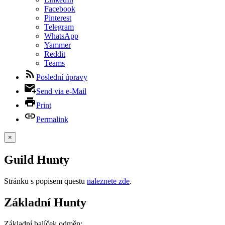
Facebook
Pinterest
Telegram
WhatsApp
Yammer
Reddit
Teams
Poslední úpravy
Send via e-Mail
Print
Permalink
×
Guild Hunty
Stránku s popisem questu
naleznete zde
.
Základní Hunty
Základní balíček odměn: