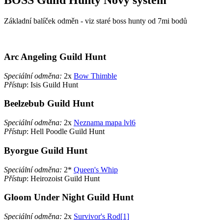
BOSS Guild Hunty Nový systém
Základní balíček odměn - viz staré boss hunty od 7mi bodů
Arc Angeling Guild Hunt
Speciální odměna:
2x
Bow Thimble
Přístup
: Isis Guild Hunt
Beelzebub Guild Hunt
Speciální odměna:
2x
Neznama mapa lvl6
Přístup
: Hell Poodle Guild Hunt
Byorgue Guild Hunt
Speciální odměna:
2*
Queen's Whip
Přístup
: Heirozoist Guild Hunt
Gloom Under Night Guild Hunt
Speciální odměna:
2x
Survivor's Rod[1]