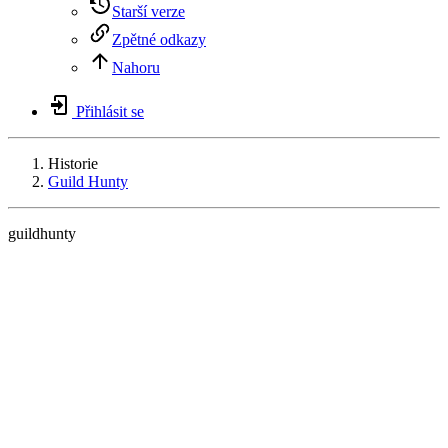
Starší verze
Zpětné odkazy
Nahoru
Přihlásit se
Historie
Guild Hunty
guildhunty