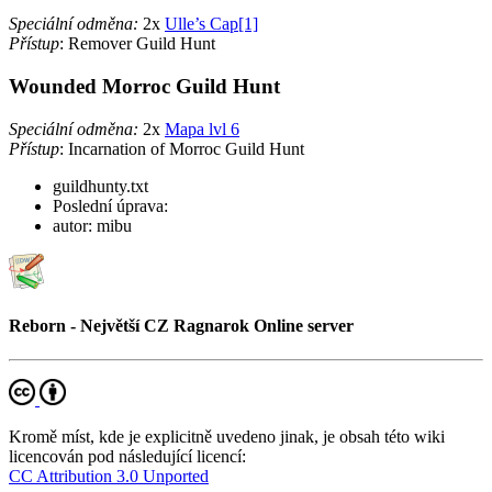
Speciální odměna:
2x
Ulle’s Cap[1]
Přístup
: Remover Guild Hunt
Wounded Morroc Guild Hunt
Speciální odměna:
2x
Mapa lvl 6
Přístup
: Incarnation of Morroc Guild Hunt
guildhunty.txt
Poslední úprava:
autor:
mibu
Reborn - Největší CZ Ragnarok Online server
Kromě míst, kde je explicitně uvedeno jinak, je obsah této wiki
licencován pod následující licencí:
CC Attribution 3.0 Unported