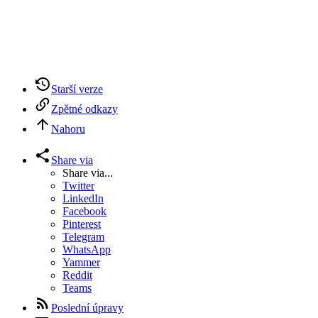
Starší verze
Zpětné odkazy
Nahoru
Share via
Share via...
Twitter
LinkedIn
Facebook
Pinterest
Telegram
WhatsApp
Yammer
Reddit
Teams
Poslední úpravy