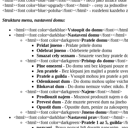
<html><font color=blue>rate</font></html> - neco jako inflace bude
<html><font color=blue>upgrady</font></html> - ceny za jednotlive 
<html><font color=blue>poloha</font></html> - rozdeleni kazdeho z
Struktura menu, nastaveni domu:
<html><font color=darkblue>
Vstoupit do domu
</font></html
<html><font color=darkblue>
Nastaveni domu
</font></html>
<html><font color=darkgreen>
Pratele domu
</font></h
Pridat jmeno
- Pridate pritele domu
Odebrat jmeno
- Odeberete pritele domu
Smazat cely seznam
- Smazete vsechny pratele 
<html><font color=darkgreen>
Pristup do domu
</font>
Plne omezeni
- Do domu smi bez klepani pouze maj
Jen pratele
- Bez klepani jen majitel a pratele uv
Pratele a guilda
- Vsoupit mohou jen pratele a pri
Odemknout dum
- Do domu mohou uplne vsichni
Blokovat dum
- Do domu nemuze vubec nikdo. B
<html><font color=darkgreen>
Najem
</font></html>
Prodlouzit najem
- Moznost prodouzit najem o dal
Prevest dum
- Zde muzete prevest dum na jineho m
Opustit dum
- Opustite dum, penize za zakoupeny
<html><font color=darkgreen>
Jmeno domu
</font></ht
<html><font color=darkblue>
Nastaveni prav
</font></html> -
<html><font color=darkgreen>
Pratele 1 az 5, guilda
</f
pozvani
- Pravo pozvat lidi dovnitr napsanim „an