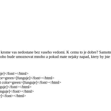
o krome vas nedostane bez vaseho vedomi. K cemu to je dobre? Samotny
toho bude umoznovat mnoho a pokud mate nejaky napad, ktery by jste ta
uje]</font></html>
olor=green>[funguje]</font></html>
nt color=green>[funguje]</font></html>
guje]</font></html>
unguje]</font></html>
e]</font></html>