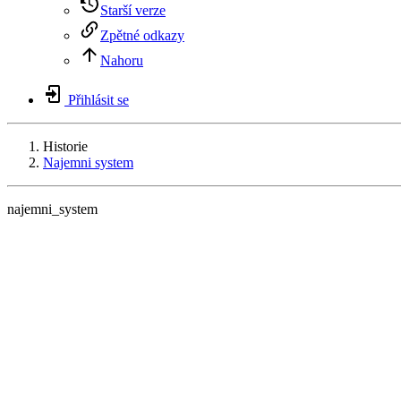
Starší verze
Zpětné odkazy
Nahoru
Přihlásit se
Historie
Najemni system
najemni_system