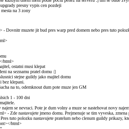
 se kazdym dnem meni podle poctu penez na serveru :] tim se bude zvy
upgrady presny vypis cen pozdeji
 mesta na 3 zony
> - Dovnitr muzete jit bud pres warp pred domem nebo pres tuto poloz
tml>
domu
</html>
itel, ostatni musi klepat
edeni na seznamu pratel domu :]
slusnici stejne guildy jako majitel domu
 bez klepani.
acha na to, odemknout dum pote muze jen GM
sich 1 - 100 dni
ajitele.
 najem se nevraci. Pote je dum volny a muze se nastehovat novy najem
ml> - Zde nastavujete jmeno domu. Prejmenuje se tim vyveska, zmena p
 Pres tuto polozku nastavujete pratelum nebo clenum guildy prikazy, k
ont></html>
o“