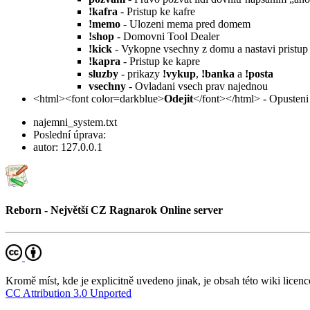
!kafra
- Pristup ke kafre
!memo
- Ulozeni mema pred domem
!shop
- Domovni Tool Dealer
!kick
- Vykopne vsechny z domu a nastavi pristup 
!kapra
- Pristup ke kapre
sluzby
- prikazy
!vykup
,
!banka
a
!posta
vsechny
- Ovladani vsech prav najednou
<html><font color=darkblue>
Odejit
</font></html> - Opusten
najemni_system.txt
Poslední úprava:
autor:
127.0.0.1
Reborn - Největší CZ Ragnarok Online server
Kromě míst, kde je explicitně uvedeno jinak, je obsah této wiki licenc
CC Attribution 3.0 Unported