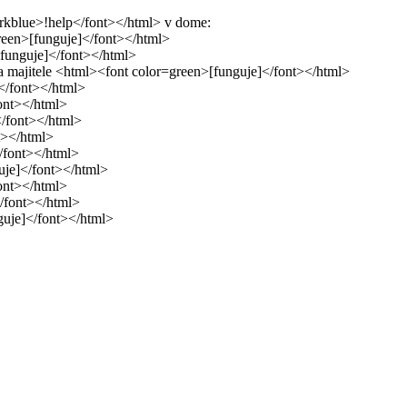
darkblue>!help</font></html> v dome:
reen>[funguje]</font></html>
[funguje]</font></html>
na majitele <html><font color=green>[funguje]</font></html>
]</font></html>
font></html>
</font></html>
t></html>
/font></html>
uje]</font></html>
font></html>
</font></html>
guje]</font></html>