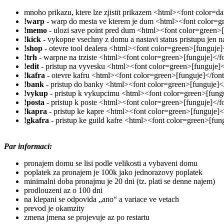
mnoho prikazu, ktere lze zjistit prikazem <html><font color=
!warp
- warp do mesta ve kterem je dum <html><font color=g
!memo
- ulozi save point pred dum <html><font color=green>
!kick
- vykopne vsechny z domu a nastavi status pristupu jen 
!shop
- otevre tool dealera <html><font color=green>[funguje
!trh
- warpne na trziste <html><font color=green>[funguje]</
!edit
- pristup na vyvesku <html><font color=green>[funguje]
!kafra
- otevre kafru <html><font color=green>[funguje]</fon
!bank
- pristup do banky <html><font color=green>[funguje]<
!vykup
- pristup k vykupcimu <html><font color=green>[fung
!posta
- pristup k poste <html><font color=green>[funguje]</
!kapra
- pristup ke kapre <html><font color=green>[funguje]
!gkafra
- pristup ke guild kafre <html><font color=green>[fun
Par informaci:
pronajem domu se lisi podle velikosti a vybaveni domu
poplatek za pronajem je 100k jako jednorazovy poplatek
minimalni doba pronajmu je 20 dni (tz. plati se denne najem)
prodlouzeni az o 100 dni
na klepani se odpovida „ano“ a variace ve vetach
prevod je okamzity
zmena jmena se projevuje az po restartu