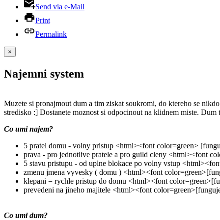
Send via e-Mail
Print
Permalink
×
Najemni system
Muzete si pronajmout dum a tim ziskat soukromi, do ktereho se nikd
stredisko :] Dostanete moznost si odpocinout na klidnem miste. Dum 
Co umi najem?
5 pratel domu - volny pristup <html><font color=green> [fung
prava - pro jednotlive pratele a pro guild cleny <html><font c
5 stavu pristupu - od uplne blokace po volny vstup <html><fo
zmenu jmena vyvesky ( domu ) <html><font color=green>[fun
klepani = rychle pristup do domu <html><font color=green>[f
prevedeni na jineho majitele <html><font color=green>[funguj
Co umi dum?