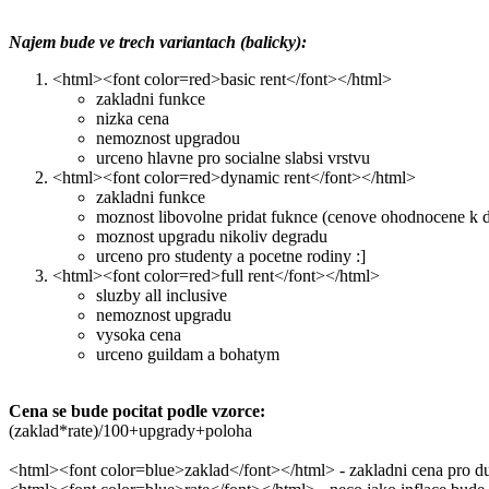
Najem bude ve trech variantach (balicky):
<html><font color=red>basic rent</font></html>
zakladni funkce
nizka cena
nemoznost upgradou
urceno hlavne pro socialne slabsi vrstvu
<html><font color=red>dynamic rent</font></html>
zakladni funkce
moznost libovolne pridat fuknce (cenove ohodnocene k
moznost upgradu nikoliv degradu
urceno pro studenty a pocetne rodiny :]
<html><font color=red>full rent</font></html>
sluzby all inclusive
nemoznost upgradu
vysoka cena
urceno guildam a bohatym
Cena se bude pocitat podle vzorce:
(zaklad*rate)/100+upgrady+poloha
<html><font color=blue>zaklad</font></html> - zakladni cena pro d