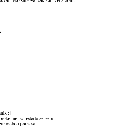
sovat nebo snizovat zakladni cena domu
ku.
nik :]
robehne po restartu serveru.
tere mohou pouzivat