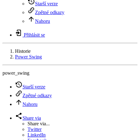
Starší verze
Zpětné odkazy
Nahoru
Přihlásit se
Historie
Power Swing
power_swing
Starší verze
Zpětné odkazy
Nahoru
Share via
Share via...
Twitter
LinkedIn