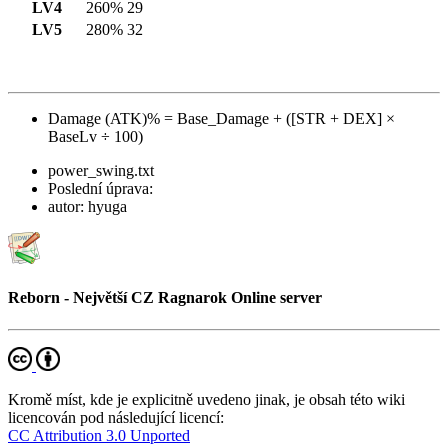
LV4
260%
29
LV5
280%
32
Damage (ATK)% = Base_Damage + ([STR + DEX] ×
BaseLv ÷ 100)
power_swing.txt
Poslední úprava:
autor:
hyuga
Reborn - Největší CZ Ragnarok Online server
Kromě míst, kde je explicitně uvedeno jinak, je obsah této wiki
licencován pod následující licencí:
CC Attribution 3.0 Unported