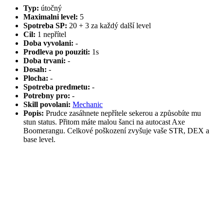
Typ:
útočný
Maximalni level:
5
Spotreba SP:
20 + 3 za každý další level
Cil:
1 nepřítel
Doba vyvolani:
-
Prodleva po pouziti:
1s
Doba trvani:
-
Dosah:
-
Plocha:
-
Spotreba predmetu:
-
Potrebny pro:
-
Skill povolani:
Mechanic
Popis:
Prudce zasáhnete nepřítele sekerou a způsobíte mu
stun status. Přitom máte malou šanci na autocast Axe
Boomerangu. Celkové poškození zvyšuje vaše STR, DEX a
base level.