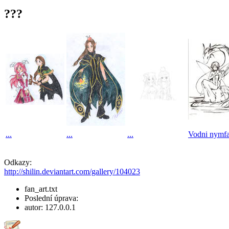
???
...
...
...
Vodni nymf
Odkazy:
http://shilin.deviantart.com/gallery/104023
fan_art.txt
Poslední úprava:
autor:
127.0.0.1