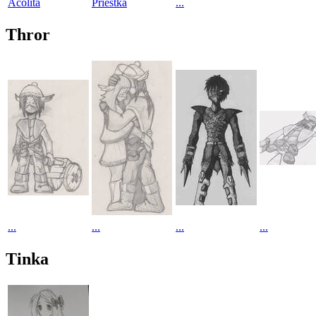
Acolita
Priestka
...
Thror
...
...
...
...
Tinka