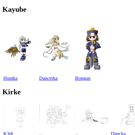
Kayube
Huntka
Dancerka
Bongun
Kirke
K3dt
...
...
Dancka