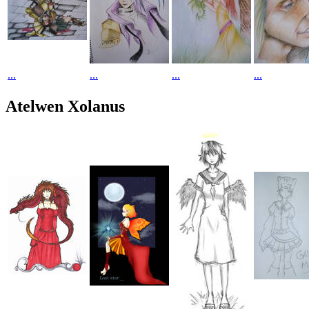
...
...
...
...
Atelwen Xolanus