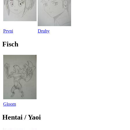
Prvni
Druhy
Fisch
Gloom
Hentai / Yaoi