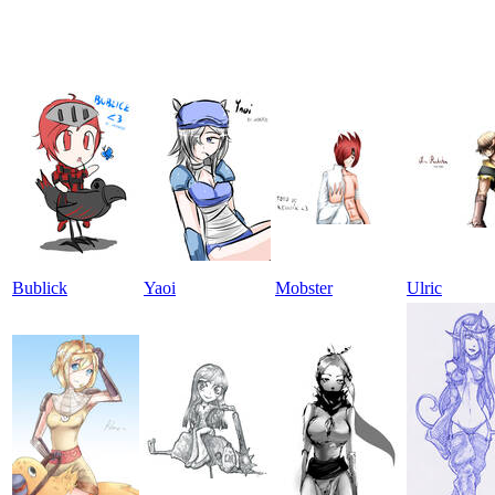
Bublick
Yaoi
Mobster
Ulric