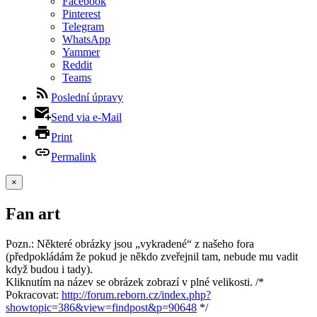
Facebook
Pinterest
Telegram
WhatsApp
Yammer
Reddit
Teams
Poslední úpravy
Send via e-Mail
Print
Permalink
×
Fan art
Pozn.: Některé obrázky jsou „vykradené“ z našeho fora
(předpokládám že pokud je někdo zveřejnil tam, nebude mu vadit
když budou i tady).
Kliknutím na název se obrázek zobrazí v plné velikosti. /*
Pokracovat:
http://forum.reborn.cz/index.php?
showtopic=386&view=findpost&p=90648
*/