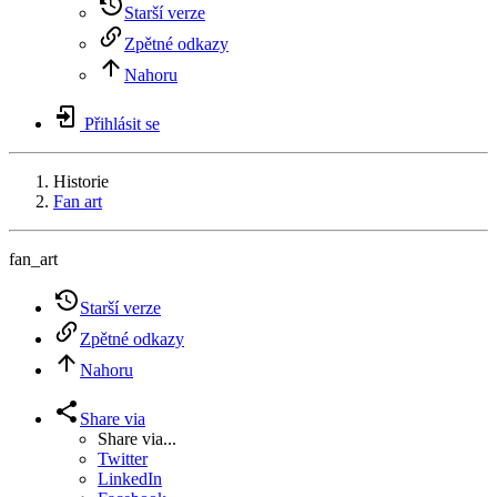
Starší verze
Zpětné odkazy
Nahoru
Přihlásit se
Historie
Fan art
fan_art
Starší verze
Zpětné odkazy
Nahoru
Share via
Share via...
Twitter
LinkedIn