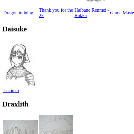
Thank you for the
Haibane Renmei -
Dragon training
Game Maste
2k
Rakka
Daisuke
Lucinka
Draxlith