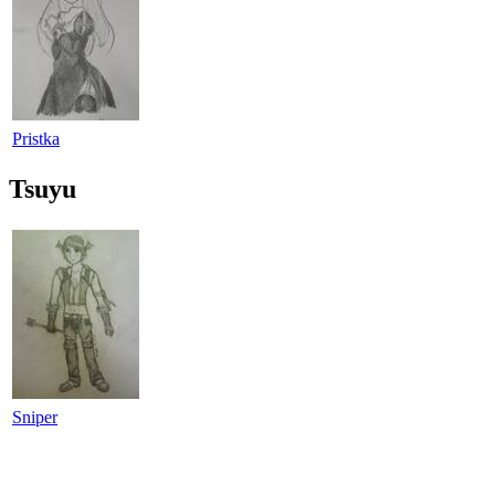
Pristka
Tsuyu
Sniper