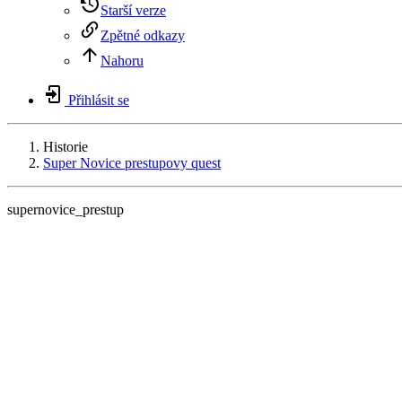
Starší verze
Zpětné odkazy
Nahoru
Přihlásit se
Historie
Super Novice prestupovy quest
supernovice_prestup