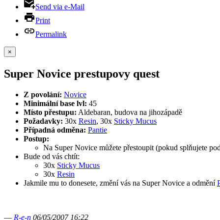
Send via e-Mail
Print
Permalink
×
Super Novice prestupovy quest
Z povolání:
Novice
Minimální base lvl:
45
Místo přestupu:
Aldebaran, budova na jihozápadě
Požadavky:
30x
Resin
, 30x
Sticky Mucus
Případná odměna:
Pantie
Postup:
Na Super Novice můžete přestoupit (pokud splňujete pod
Bude od vás chtít:
30x
Sticky Mucus
30x
Resin
Jakmile mu to donesete, změní vás na Super Novice a odmění
—
R-e-n
06/05/2007 16:22