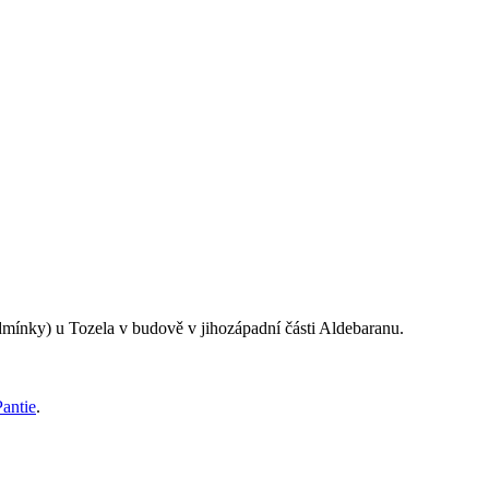
mínky) u Tozela v budově v jihozápadní části Aldebaranu.
Pantie
.