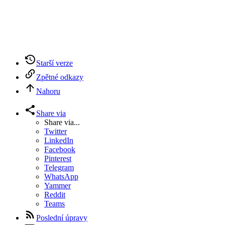
Starší verze
Zpětné odkazy
Nahoru
Share via
Share via...
Twitter
LinkedIn
Facebook
Pinterest
Telegram
WhatsApp
Yammer
Reddit
Teams
Poslední úpravy