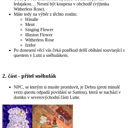
ledajakou… Nesmí být koupena v obchodě (výjimka
Witherless Rose).
Máte tedy na výběr z těchto rostlin:
Hinalle
Ment
Singing Flower
Illusion Flower
Witherless Rose
Izidor
Po donesení věcí vás čeká poněkud delší obíhání související s
questem v Lutii a sněhulákem.
2. část - přítel sněhulák
NPC, se kterým si musíte promluvit, je Debra (proti minulé
verzi questu odpadá povídání se Santou), která se nachází v
domku v severovýchodní části Lutie.