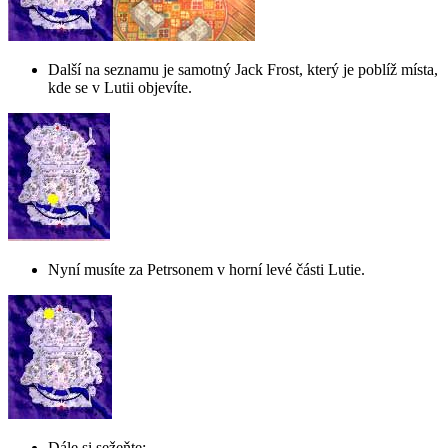
Další na seznamu je samotný Jack Frost, který je poblíž místa,
kde se v Lutii objevíte.
Nyní musíte za Petrsonem v horní levé části Lutie.
Dále si sežeňte: