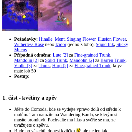
Požadavky:
Hinalle
,
Ment
,
Singing Flower
,
Illusion Flower
,
Witherless Rose
nebo
Izidor
(jedno z toho);
Squid Ink
,
Sticky
Mucus
Případná odměna:
Lute [2]
za
Fine-grained Trunk
,
Mandolin [2]
za
Solid Trunk
,
Mandolin [2]
za
Barren Trunk
,
Violin [3]
za
Trunk
,
Harp [2]
za
Fine-grained Trunk
, kdyz
mate job 50
Postup:
1. část - květiny a zpěv
Jděte do Comoda, kde se vydejte vpravo dolů od středu k
molům. Tam narazíte na Wandering Barda, se kterým si
musíte promluvit. Pochvalte mu hlas a svěřte se mu, ze
uvažujete o zpěvu.
Bude po vás chtít donést kytičku
, ale ne jen tak