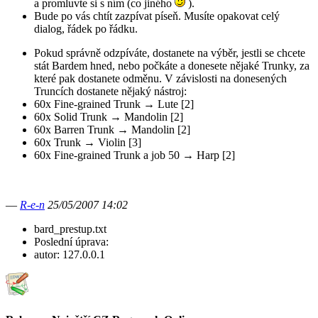
a promluvte si s ním (co jiného
).
Bude po vás chtít zazpívat píseň. Musíte opakovat celý
dialog, řádek po řádku.
Pokud správně odzpíváte, dostanete na výběr, jestli se chcete
stát Bardem hned, nebo počkáte a donesete nějaké Trunky, za
které pak dostanete odměnu. V závislosti na donesených
Truncích dostanete nějaký nástroj:
60x Fine-grained Trunk → Lute [2]
60x Solid Trunk → Mandolin [2]
60x Barren Trunk → Mandolin [2]
60x Trunk → Violin [3]
60x Fine-grained Trunk a job 50 → Harp [2]
—
R-e-n
25/05/2007 14:02
bard_prestup.txt
Poslední úprava:
autor:
127.0.0.1