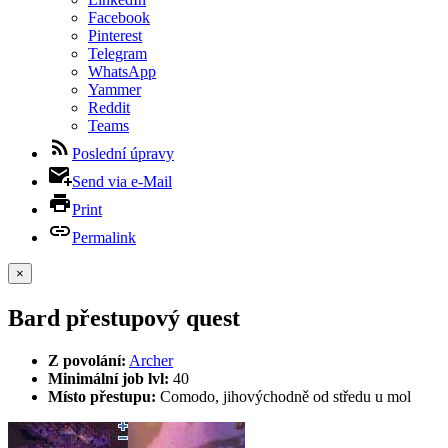
Facebook
Pinterest
Telegram
WhatsApp
Yammer
Reddit
Teams
Poslední úpravy
Send via e-Mail
Print
Permalink
×
Bard přestupový quest
Z povolání:
Archer
Minimální job lvl:
40
Místo přestupu:
Comodo, jihovýchodně od středu u mol