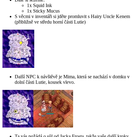
1x Squid Ink
1x Sticky Mucus
S věcmi v inventáři si jděte promluvit s Hairy Uncle Kenem
(přibližně ve středu horní části Lutie)
Další NPC k návštěvě je Mima, která se nachází v domku v
dolní části Lutie, kousek vlevo.
Ta vás požádá o sůl od Jacka Frosta, takže vaše další kroky