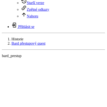
Starší verze
Zpětné odkazy
Nahoru
Přihlásit se
Historie
Bard přestupový quest
bard_prestup