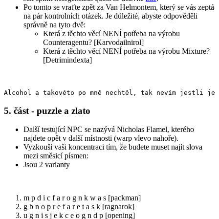
Po tomto se vraťte zpět za Van Helmontem, který se vás zeptá
na pár kontrolních otázek. Je důležité, abyste odpověděli
správně na tyto dvě:
Která z těchto věcí NENÍ potřeba na výrobu
Counteragentu? [Karvodailnirol]
Která z těchto věcí NENÍ potřeba na výrobu Mixture?
[Detrimindexta]
Alcohol a takovéto po mně nechtěl, tak nevím jestli je
5. část - puzzle a zlato
Další testující NPC se nazývá Nicholas Flamel, kterého
najdete opět v další místnosti (warp vlevo nahoře).
Vyzkouší vaši koncentraci tím, že budete muset najít slova
mezi směsicí písmen:
Jsou 2 varianty
m p d i c f a r o g n k w a s [packman]
g b n o p r e f a r e t a s k [ragnarok]
u g n i s j e k c e o g n d p [opening]