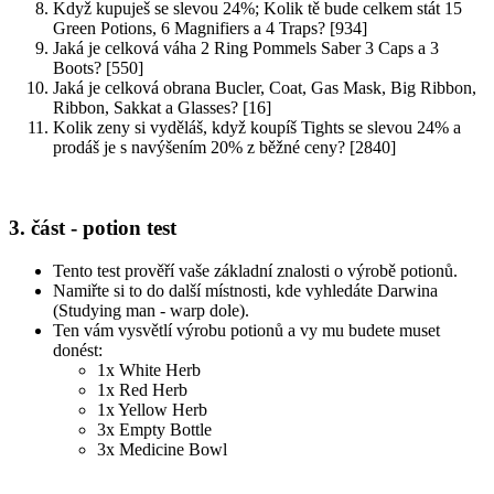
Když kupuješ se slevou 24%; Kolik tě bude celkem stát 15
Green Potions, 6 Magnifiers a 4 Traps? [934]
Jaká je celková váha 2 Ring Pommels Saber 3 Caps a 3
Boots? [550]
Jaká je celková obrana Bucler, Coat, Gas Mask, Big Ribbon,
Ribbon, Sakkat a Glasses? [16]
Kolik zeny si vyděláš, když koupíš Tights se slevou 24% a
prodáš je s navýšením 20% z běžné ceny? [2840]
3. část - potion test
Tento test prověří vaše základní znalosti o výrobě potionů.
Namiřte si to do další místnosti, kde vyhledáte Darwina
(Studying man - warp dole).
Ten vám vysvětlí výrobu potionů a vy mu budete muset
donést:
1x White Herb
1x Red Herb
1x Yellow Herb
3x Empty Bottle
3x Medicine Bowl