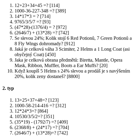
12+23+34+45 =? [114]
1000-36-227-348 =? [389]
14*17*3 = ? [714]
9765/3/5/7 =? [93]
(47*28)-(1376/4) = ? [972]
(2646/7) + (13*28) =? [742]
Se slevou 24%; Kolik stojí 6 Red Potionů, 7 Green Potionů a
8 Fly Wings dohromady? [912]
Jaká je celková váha 3 Scimiter, 2 Helms a 1 Long Coat (asi
obyčejný Coat) [450]
Jaka je celková obrana předmětů: Biretta, Mantle, Opera
Mask, Ribbon, Muffler, Boots a Ear Muffs? [20]
Když koupíš 5 Helms s 24% slevou a prodáš je s navýšením
20%, kolik zeny dostaneš? [8800]
2. typ
13+25+37+48=? [123]
1000-58-214-416 =? [312]
12*24*3=? [864]
10530/3/5/2=? [351]
(35*19) - (1792/7) =? [409]
(2368/8) + (24*17) =? [704]
(2646/7) + (13*28)=? [742]