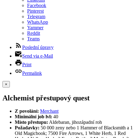
Facebook
Pinterest
Telegram
WhatsApp
Yammer
Reddit
Teams
Poslední úpravy
Send via e-Mail
Print
Permalink
×
Alchemist přestupový quest
Z povolání:
Merchant
Minimální job lvl:
40
Místo přestupu:
Aldebaran, jihozápadní roh
Požadavky:
50 000 zeny nebo 1 Hammer of Blacksmith a 1
Old Magicbook; 7500 Fire Arrows, 1 White Herb, 1 Red