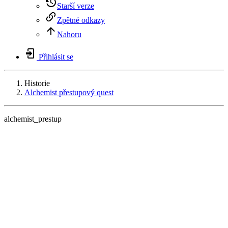
Starší verze
Zpětné odkazy
Nahoru
Přihlásit se
Historie
Alchemist přestupový quest
alchemist_prestup