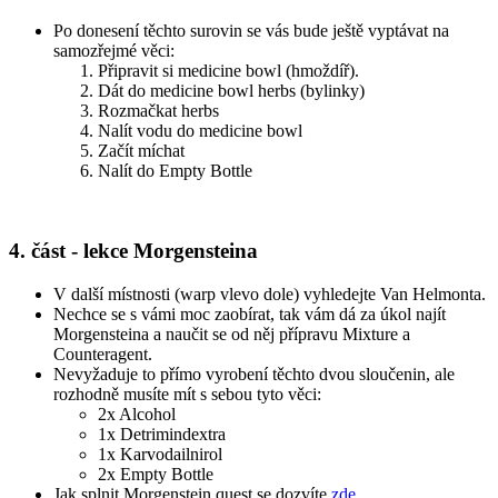
Po donesení těchto surovin se vás bude ještě vyptávat na
samozřejmé věci:
Připravit si medicine bowl (hmoždíř).
Dát do medicine bowl herbs (bylinky)
Rozmačkat herbs
Nalít vodu do medicine bowl
Začít míchat
Nalít do Empty Bottle
4. část - lekce Morgensteina
V další místnosti (warp vlevo dole) vyhledejte Van Helmonta.
Nechce se s vámi moc zaobírat, tak vám dá za úkol najít
Morgensteina a naučit se od něj přípravu Mixture a
Counteragent.
Nevyžaduje to přímo vyrobení těchto dvou sloučenin, ale
rozhodně musíte mít s sebou tyto věci:
2x Alcohol
1x Detrimindextra
1x Karvodailnirol
2x Empty Bottle
Jak splnit Morgenstein quest se dozvíte
zde
.