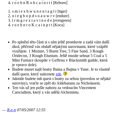
r o e h n R o b c a i n r t t [Reborn]
s m i e x b w u n e n t a g l r [tiger]
n i e g b o p d s o a u w r v [endure]
l r m g r e x t a v i n e d e [evergreen]
r o e h n r o K c a i n p t t [Koca]
Po splnění této části si s ním ještě promluvte a zadá vám další
úkol, přičemž vás obdaří nějakými surovinami, které vzápětí
využijete. 1 Mixture, 5 Burnt Tree, 5 Fine Sand, 3 Rough
Oridecon, 3 Rough Elunium. Ještě musíte sehnat 5 Coal a 5
Mini Furnace (koupíte v Geffenu v Blacksmith guilde, která
je vpravo dole).
Budete muset najít bratry Baina a Bajina v Yune. Je to vlastně
další quest, který naleznete
zde
.
Jakmile budete mít quest s bratry za sebou (povedou se nějaké
suroviny), vraťte se zpět do Aldebaranu za Nicholasem.
Ten vás už jen pošle nahoru za vedoucím Vincentem
Carsciallem, který z vás udělá Alchemistu.
—
R-e-n
07/05/2007 12:55