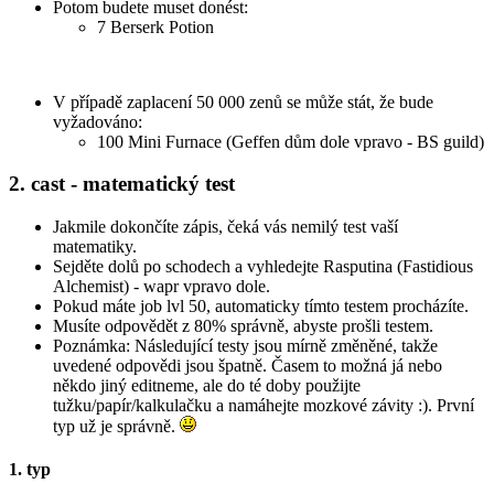
Potom budete muset donést:
7 Berserk Potion
V případě zaplacení 50 000 zenů se může stát, že bude
vyžadováno:
100 Mini Furnace (Geffen dům dole vpravo - BS guild)
2. cast - matematický test
Jakmile dokončíte zápis, čeká vás nemilý test vaší
matematiky.
Sejděte dolů po schodech a vyhledejte Rasputina (Fastidious
Alchemist) - wapr vpravo dole.
Pokud máte job lvl 50, automaticky tímto testem procházíte.
Musíte odpovědět z 80% správně, abyste prošli testem.
Poznámka: Následující testy jsou mírně změněné, takže
uvedené odpovědi jsou špatně. Časem to možná já nebo
někdo jiný editneme, ale do té doby použijte
tužku/papír/kalkulačku a namáhejte mozkové závity :). První
typ už je správně.
1. typ