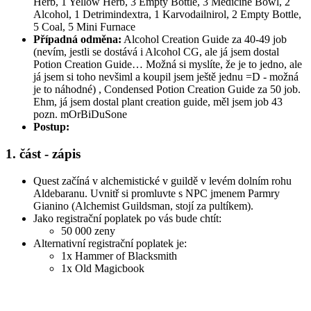
Herb, 1 Yellow Herb, 3 Empty Bottle, 3 Medicine Bowl, 2
Alcohol, 1 Detrimindextra, 1 Karvodailnirol, 2 Empty Bottle,
5 Coal, 5 Mini Furnace
Případná odměna:
Alcohol Creation Guide za 40-49 job
(nevím, jestli se dostává i Alcohol CG, ale já jsem dostal
Potion Creation Guide… Možná si myslíte, že je to jedno, ale
já jsem si toho nevšiml a koupil jsem ještě jednu =D - možná
je to náhodné) , Condensed Potion Creation Guide za 50 job.
Ehm, já jsem dostal plant creation guide, měl jsem job 43
pozn. mOrBiDuSone
Postup:
1. část - zápis
Quest začíná v alchemistické v guildě v levém dolním rohu
Aldebaranu. Uvnitř si promluvte s NPC jmenem Parmry
Gianino (Alchemist Guildsman, stojí za pultíkem).
Jako registrační poplatek po vás bude chtít:
50 000 zeny
Alternativní registrační poplatek je:
1x Hammer of Blacksmith
1x Old Magicbook