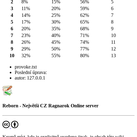
2
8%
15%
56%
5
3
11%
20%
59%
6
4
14%
25%
62%
7
5
17%
30%
65%
8
6
20%
35%
68%
9
7
23%
40%
71%
10
8
26%
45%
74%
11
9
29%
50%
77%
12
10
32%
55%
80%
13
provoke.txt
Poslední úprava:
autor:
127.0.0.1
Reborn - Největší CZ Ragnarok Online server
Kromě míst, kde je explicitně uvedeno jinak, je obsah této wiki