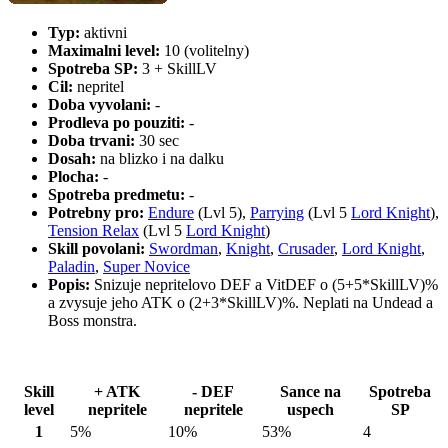
Typ:
aktivni
Maximalni level:
10 (volitelny)
Spotreba SP:
3 + SkillLV
Cil:
nepritel
Doba vyvolani:
-
Prodleva po pouziti:
-
Doba trvani:
30 sec
Dosah:
na blizko i na dalku
Plocha:
-
Spotreba predmetu:
-
Potrebny pro:
Endure
(Lvl 5),
Parrying
(Lvl 5
Lord Knight
),
Tension Relax
(Lvl 5
Lord Knight
)
Skill povolani:
Swordman
,
Knight
,
Crusader
,
Lord Knight
,
Paladin
,
Super Novice
Popis:
Snizuje nepritelovo DEF a VitDEF o (5+5*SkillLV)%
a zvysuje jeho ATK o (2+3*SkillLV)%. Neplati na Undead a
Boss monstra.
Skill
+ ATK
- DEF
Sance na
Spotreba
level
nepritele
nepritele
uspech
SP
1
5%
10%
53%
4