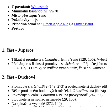
Z povolání:
Whitesmith
Minimální base/job lvl:
99/70
Místo přestupu:
Yuno
Požadavky:
nejsou
Případná odměna:
Green Apple Ring
a
Driver Band
Postup:
1. část - Juperos
Třikrát si promluvte s
Chainheart
em v Yunu (129, 156). Vyber
Před Juperos Ruins si promluvte se
Scholar
em. Přijměte jeho na
Boji s Dimiky se můžete vyhnout tím, že si do Garmentu
2. část - Duchové
Promluvte si s
Ghostfire
(149, 273) a poslechněte si duchův pří
Běžte proti směru hodinových ručiček k
Ghostfirovi
na jihozápa
Pokračujte v chůzi k dalšímu NPC na jihovýchodě (242, 62).
Stoupněte si na spínač na západě (29, 150).
Na spínač na východě (272, 149).