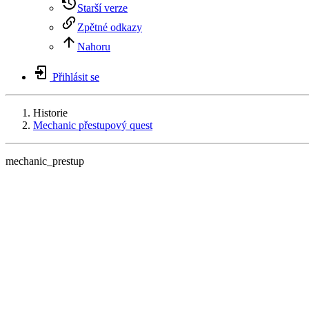
Starší verze
Zpětné odkazy
Nahoru
Přihlásit se
Historie
Mechanic přestupový quest
mechanic_prestup