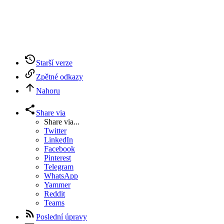
Starší verze
Zpětné odkazy
Nahoru
Share via
Share via...
Twitter
LinkedIn
Facebook
Pinterest
Telegram
WhatsApp
Yammer
Reddit
Teams
Poslední úpravy