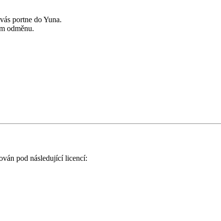
vás portne do Yuna.
vám odměnu.
ován pod následující licencí: