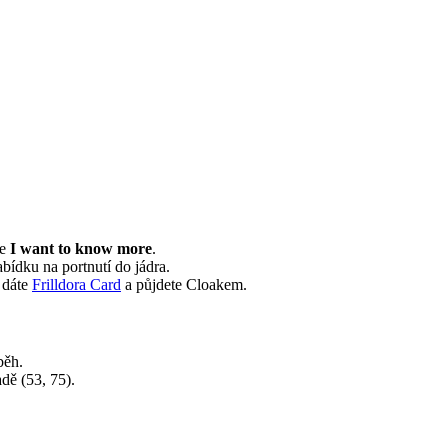
te
I want to know more
.
bídku na portnutí do jádra.
 dáte
Frilldora Card
a půjdete Cloakem.
běh.
dě (53, 75).