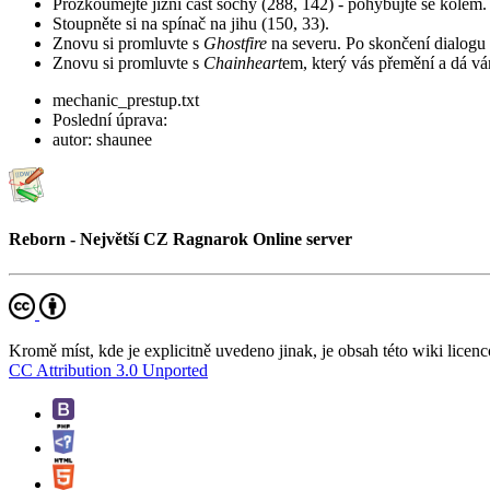
Prozkoumejte jižní část sochy (288, 142) - pohybujte se kolem.
Stoupněte si na spínač na jihu (150, 33).
Znovu si promluvte s
Ghostfire
na severu. Po skončení dialogu 
Znovu si promluvte s
Chainheart
em, který vás přemění a dá 
mechanic_prestup.txt
Poslední úprava:
autor:
shaunee
Reborn - Největší CZ Ragnarok Online server
Kromě míst, kde je explicitně uvedeno jinak, je obsah této wiki licenc
CC Attribution 3.0 Unported