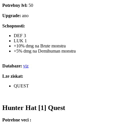
Potrebny lvl:
50
Upgrade:
ano
Schopnosti:
DEF 3
LUK 1
+10% dmg na Brute monstra
+5% dmg na Demihuman monstra
Databaze:
viz
Lze ziskat:
QUEST
Hunter Hat [1] Quest
Potrebne veci :