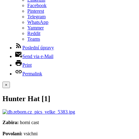
Facebook
Pinterest
Telegram
WhatsApp
Yammer
Reddit
Teams
Poslední úpravy
Send via e-Mail
Print
Permalink
×
Hunter Hat [1]
Zabira:
horni cast
Povolani:
vsichni