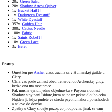
20x
Green Salad
20x
Shadow Arrow Quiver
1x
Bucket Hat[1]
1x
Darkgreen Dyestuff
1x
White Dyestuff
357x
Golden Hair
300x
Cactus Needle
100x
Fabric
1x
Saints Robe[1]
10x
Green Lace
3x
Beret
Postup
Quest len pre
Archer
class, zacina sa v Hunterskej guilde u
Clary.
Clara vas posle zaniest obed trenerovi do Archerskej gildy,
kedze ona ma moc prace.
Pak musite vyridit jednu objednavku v Payonu a donest
Shadow sipy pani Isidore,ktera na ne uz pekne dlouho ceka.
Najdete ji, kdyz pudete ve stredu payonu nahoru po schodech
a nalevo do domku.
Zpatky u Clary si dejte pozor, co ji odpovite, jinak se vam