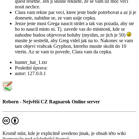
quest resetne. Jen ji slusne reknete, ze se vam uz moc veci
nosit nechce.
Clara vam rekne par veci, ktere jeste bude potrebovat a az ji je
donesete, nabidne se, ze vam usije cepku.
Jenze jeste musi Grega naucit strilet a tak vas pozada, aby ste
ho to naucil misto ni. Tj. zavede vas do mistnosti, kde se
nahodne budou objevovat holuby (myslim, ze jich je 50)
musite je sestrelit, aby Greg videl jak na to. Nakonec se vam
tam objevi vrabcak Gryphon, ktereho musite skolit do 10
vterin. Az se vam to povede, Clara vam da cepku.
hunter_hat_1.txt
Poslední úprava:
autor:
127.0.0.1
Reborn - Největší CZ Ragnarok Online server
Kromě míst, kde je explicitně uvedeno jinak, je obsah této wiki
licencován pod následující licencí: