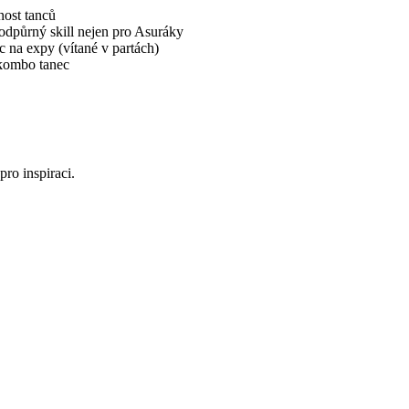
nost tanců
odpůrný skill nejen pro Asuráky
 na expy (vítané v partách)
 kombo tanec
ro inspiraci.