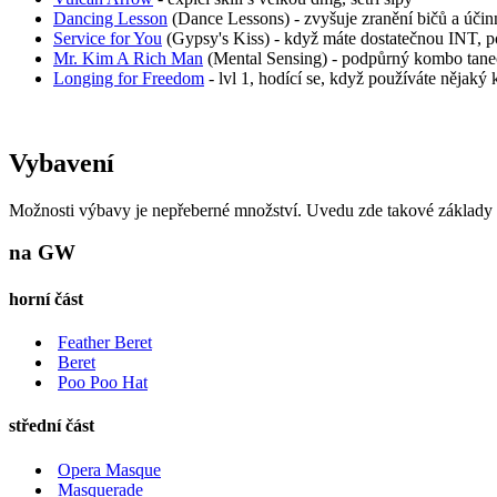
Dancing Lesson
(Dance Lessons) - zvyšuje zranění bičů a účin
Service for You
(Gypsy's Kiss) - když máte dostatečnou INT, p
Mr. Kim A Rich Man
(Mental Sensing) - podpůrný kombo tanec
Longing for Freedom
- lvl 1, hodící se, když používáte nějaký
Vybavení
Možnosti výbavy je nepřeberné množství. Uvedu zde takové základy p
na GW
horní část
Feather Beret
Beret
Poo Poo Hat
střední část
Opera Masque
Masquerade