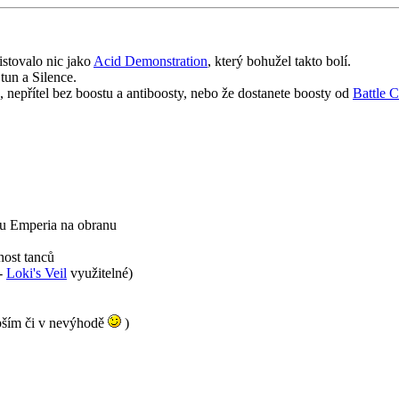
xistovalo nic jako
Acid Demonstration
, který bohužel takto bolí.
tun a Silence.
 nepřítel bez boostu a antiboosty, nebo že dostanete boosty od
Battle 
 u Emperia na obranu
nost tanců
 -
Loki's Veil
využitelné)
abším či v nevýhodě
)