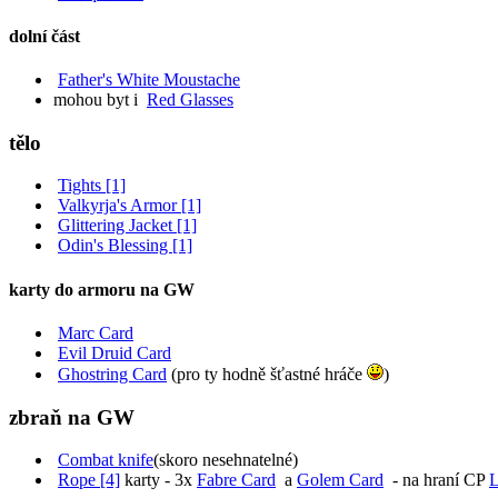
dolní část
Father's White Moustache
mohou byt i
Red Glasses
tělo
Tights [1]
Valkyrja's Armor [1]
Glittering Jacket [1]
Odin's Blessing [1]
karty do armoru na GW
Marc Card
Evil Druid Card
Ghostring Card
(pro ty hodně šťastné hráče
)
zbraň na GW
Combat knife
(skoro nesehnatelné)
Rope [4]
karty - 3x
Fabre Card
a
Golem Card
- na hraní CP
L