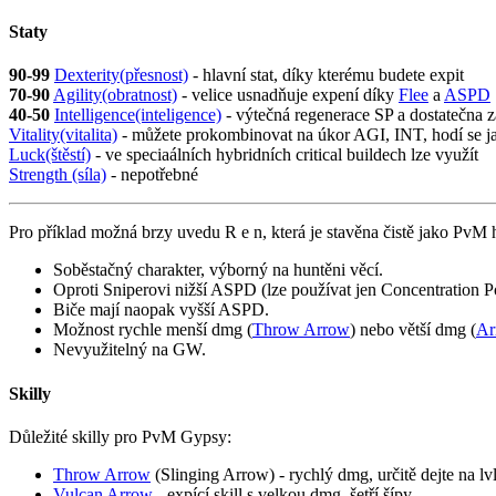
Staty
90-99
Dexterity(přesnost)
- hlavní stat, díky kterému budete expit
70-90
Agility(obratnost)
- velice usnadňuje expení díky
Flee
a
ASPD
40-50
Intelligence(inteligence)
- výtečná regenerace SP a dostatečna 
Vitality(vitalita)
- můžete prokombinovat na úkor AGI, INT, hodí se ja
Luck(štěstí)
- ve speciaálních hybridních critical buildech lze využít
Strength (síla)
- nepotřebné
Pro příklad možná brzy uvedu R e n, která je stavěna čistě jako PvM h
Soběstačný charakter, výborný na huntěni věcí.
Oproti Sniperovi nižší ASPD (lze používat jen Concentration P
Biče mají naopak vyšší ASPD.
Možnost rychle menší dmg (
Throw Arrow
) nebo větší dmg (
Ar
Nevyužitelný na GW.
Skilly
Důležité skilly pro PvM Gypsy:
Throw Arrow
(Slinging Arrow) - rychlý dmg, určitě dejte na 
Vulcan Arrow
- expící skill s velkou dmg, šetří šípy