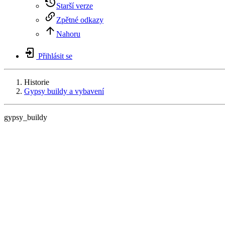
Starší verze
Zpětné odkazy
Nahoru
Přihlásit se
Historie
Gypsy buildy a vybavení
gypsy_buildy