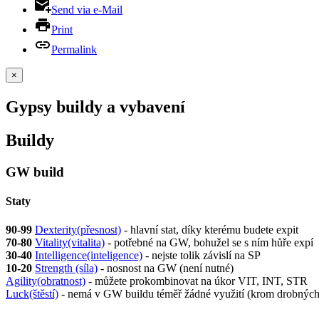
Send via e-Mail
Print
Permalink
×
Gypsy buildy a vybavení
Buildy
GW build
Staty
90-99
Dexterity(přesnost)
- hlavní stat, díky kterému budete expit
70-80
Vitality(vitalita)
- potřebné na GW, bohužel se s ním hůře expí
30-40
Intelligence(inteligence)
- nejste tolik závislí na SP
10-20
Strength (síla)
- nosnost na GW (není nutné)
Agility(obratnost)
- můžete prokombinovat na úkor VIT, INT, STR
Luck(štěstí)
- nemá v GW buildu téměř žádné využití (krom drobných 