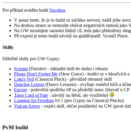
Pro příklad uvádím build
Sucubus
.
V potaz berte, že je to build ze začátku serveru, tudíž ješte nee
Na druhou stranu se nemusíte obávat negativních statusů jako S
Na GW nezabíjete samotní žádný cíl, leda jako přidruženy dmg,
Při expení je tento build závislý na guildě/partě. Vystači Priest.
Skilly
Důležité skilly pro GW Gypsy:
Scream
(Dazzler) - základní skill do útoku i obrany
Please Don't Forget Me
(Slow Grace) - hodíci se v hloučcích a
Loki's Veil
(Classical Pluck) - převážně obranný skill
Dancing Lesson
(Dance Lessons) - zvyšuje zranění bičů a účin
Encore
- poloviční spotřeba SP na předešlý tanec (hlavně u CP
Tarot Card of Fate
- závislý na štěstí, ale využitelný
Longing for Freedom
lvl 1 (pro Gypsy na Classical Plucku)
Vulcan Arrow
- expíci skill, občas použitelný na GW (proti sl
PvM build