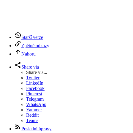
Starší verze
Zpětné odkazy
Nahoru
Share via
Share via...
Twitter
LinkedIn
Facebook
Pinterest
Telegram
WhatsApp
Yammer
Reddit
Teams
Poslední úpravy