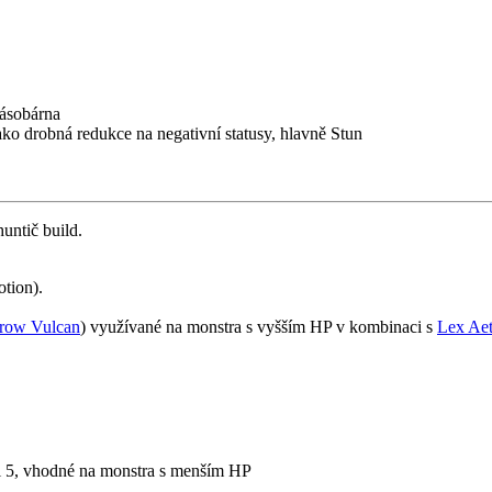
zásobárna
ko drobná redukce na negativní statusy, hlavně Stun
untič build.
otion).
row Vulcan
) využívané na monstra s vyšším HP v kombinaci s
Lex Aet
lvl 5, vhodné na monstra s menším HP