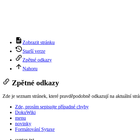
Zobrazit stránku
Starší verze
Zpětné odkazy
Nahoru
Zpětné odkazy
Zde je seznam stránek, které pravděpodobně odkazují na aktuální str
Zde, prosím sepisujte případné chyby
DokuWiki
menu
novinky
Formátování Sytaxe
syntax.txt