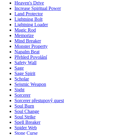
Heaven's Drive
Increase Spiritual Power
Land Protector
Lightning Bolt
Lightning Loader
Magic Rod
Memorize
Mind Breaker
Monster Property
Napalm Beat
Přehled Povolání
Safety Wall
Sage
Sage Spirit
Scholar
Seismic Weapon
Sight
Sorcerer
Sorcerer přestupový quest
Soul Burn
Soul Change
Soul Strike
Spell Breaker
Spider Web
Stone Curse