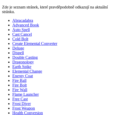
Zde je seznam stránek, které pravděpodobně odkazují na aktuální
stránku.
Abracadabra
Advanced Book
Auto Spell
Cast Cancel
Cold Bolt
Create Elemental Converter
Deluge
Dispell
Double Casting
Dragonology
Earth Spike
Elemental Change
Energy Coat
Fire Ball
Fire Bolt
Fire Wall
Flame Launcher
Free Cast
Frost Diver
Frost Weapon
Health Conversion