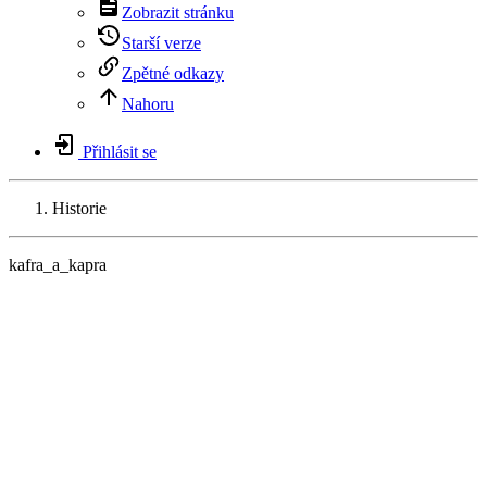
Zobrazit stránku
Starší verze
Zpětné odkazy
Nahoru
Přihlásit se
Historie
kafra_a_kapra