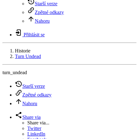
Starší verze
Zpětné odkazy
Nahoru
Přihlásit se
Historie
Turn Undead
turn_undead
Starší verze
Zpětné odkazy
Nahoru
Share via
Share via...
Twitter
LinkedIn