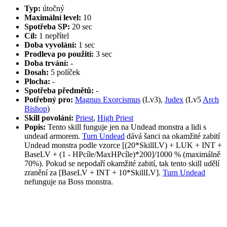
Typ:
útočný
Maximální level:
10
Spotřeba SP:
20 sec
Cíl:
1 nepřítel
Doba vyvolání:
1 sec
Prodleva po použití:
3 sec
Doba trvání:
-
Dosah:
5 políček
Plocha:
-
Spotřeba předmětů:
-
Potřebný pro:
Magnus Exorcismus
(Lv3),
Judex
(Lv5
Arch
Bishop
)
Skill povolání:
Priest
,
High Priest
Popis:
Tento skill funguje jen na Undead monstra a lidi s
undead armorem.
Turn Undead
dává šanci na okamžité zabití
Undead monstra podle vzorce [(20*SkillLV) + LUK + INT +
BaseLV + (1 - HPcíle/MaxHPcíle)*200]/1000 % (maximálně
70%). Pokud se nepodaří okamžité zabití, tak tento skill udělí
zranění za [BaseLV + INT + 10*SkillLV].
Turn Undead
nefunguje na Boss monstra.