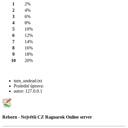
1
2%
2
4%
3
6%
4
8%
5
10%
6
12%
7
14%
8
16%
9
18%
10
20%
turn_undead.txt
Poslední úprava:
autor:
127.0.0.1
Reborn - Největší CZ Ragnarok Online server