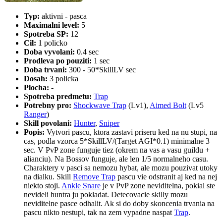
Typ:
aktivni - pasca
Maximalni level:
5
Spotreba SP:
12
Cil:
1 policko
Doba vyvolani:
0.4 sec
Prodleva po pouziti:
1 sec
Doba trvani:
300 - 50*SkillLV sec
Dosah:
3 policka
Plocha:
-
Spotreba predmetu:
Trap
Potrebny pro:
Shockwave Trap
(Lv1),
Aimed Bolt
(Lv5
Ranger
)
Skill povolani:
Hunter
,
Sniper
Popis:
Vytvori pascu, ktora zastavi priseru ked na nu stupi, na
cas, podla vzorca 5*SkillLV/(Target AGI*0.1) minimalne 3
sec. V PvP zone funguje tiez (okrem na vas a vasu guildu +
alianciu). Na Bossov funguje, ale len 1/5 normalneho casu.
Charaktery v pasci sa nemozu hybat, ale mozu pouzivat utoky
na dialku. Skill
Remove Trap
pascu vie odstranit aj ked na nej
niekto stoji.
Ankle Snare
je v PvP zone neviditelna, pokial ste
nevideli huntra ju pokladat. Detecovacie skilly mozu
neviditelne pasce odhalit. Ak si do doby skoncenia trvania na
pascu nikto nestupi, tak na zem vypadne naspat
Trap
.