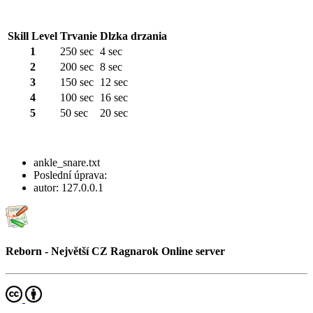
Skill Level
Trvanie
Dlzka drzania
1
250 sec
4 sec
2
200 sec
8 sec
3
150 sec
12 sec
4
100 sec
16 sec
5
50 sec
20 sec
ankle_snare.txt
Poslední úprava:
autor:
127.0.0.1
Reborn - Největší CZ Ragnarok Online server